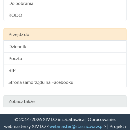
Do pobrania
RODO
Przejdź do
Dziennik
Poczta
BIP
Strona samorządu na Facebooku
Zobacz także
© 2014-2026 XIV LO im. S. Staszica | Opracowanie:
webmasterzy XIV LO <
webmaster@staszic.waw.pl
> | Projekt i