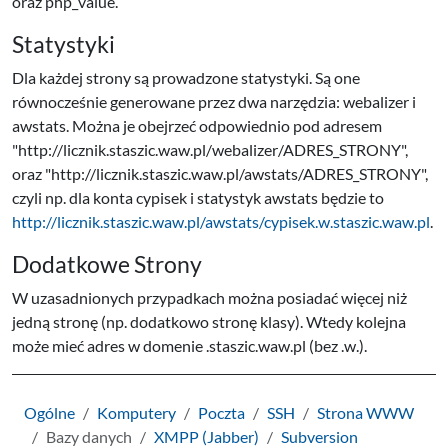
oraz php_value.
Statystyki
Dla każdej strony są prowadzone statystyki. Są one
równocześnie generowane przez dwa narzędzia: webalizer i
awstats. Można je obejrzeć odpowiednio pod adresem
"http://licznik.staszic.waw.pl/webalizer/ADRES_STRONY",
oraz "http://licznik.staszic.waw.pl/awstats/ADRES_STRONY",
czyli np. dla konta cypisek i statystyk awstats będzie to
http://licznik.staszic.waw.pl/awstats/cypisek.w.staszic.waw.pl
.
Dodatkowe Strony
W uzasadnionych przypadkach można posiadać więcej niż
jedną stronę (np. dodatkowo stronę klasy). Wtedy kolejna
może mieć adres w domenie .staszic.waw.pl (bez .w.).
Ogólne
Komputery
Poczta
SSH
Strona WWW
Bazy danych
XMPP (Jabber)
Subversion