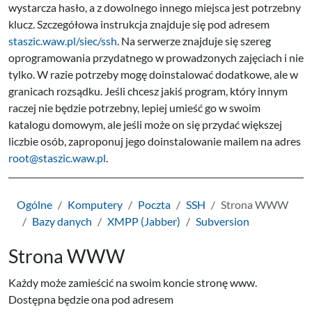
wystarcza hasło, a z dowolnego innego miejsca jest potrzebny
klucz. Szczegółowa instrukcja znajduje się pod adresem
staszic.waw.pl/siec/ssh
. Na serwerze znajduje się szereg
oprogramowania przydatnego w prowadzonych zajęciach i nie
tylko. W razie potrzeby mogę doinstalować dodatkowe, ale w
granicach rozsądku. Jeśli chcesz jakiś program, który innym
raczej nie będzie potrzebny, lepiej umieść go w swoim
katalogu domowym, ale jeśli może on się przydać większej
liczbie osób, zaproponuj jego doinstalowanie mailem na adres
root@staszic.waw.pl
.
Ogólne
Komputery
Poczta
SSH
Strona WWW
Bazy danych
XMPP (Jabber)
Subversion
Strona WWW
Każdy może zamieścić na swoim koncie stronę www.
Dostępna będzie ona pod adresem