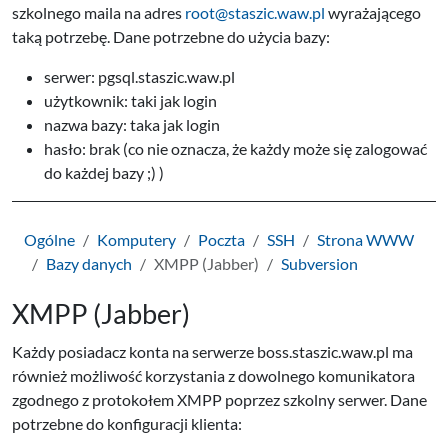
szkolnego maila na adres
root@staszic.waw.pl
wyrażającego
taką potrzebę. Dane potrzebne do użycia bazy:
serwer: pgsql.staszic.waw.pl
użytkownik: taki jak login
nazwa bazy: taka jak login
hasło: brak (co nie oznacza, że każdy może się zalogować
do każdej bazy ;) )
Ogólne
Komputery
Poczta
SSH
Strona WWW
Bazy danych
XMPP (Jabber)
Subversion
XMPP (Jabber)
Każdy posiadacz konta na serwerze boss.staszic.waw.pl ma
również możliwość korzystania z dowolnego komunikatora
zgodnego z protokołem XMPP poprzez szkolny serwer. Dane
potrzebne do konfiguracji klienta: