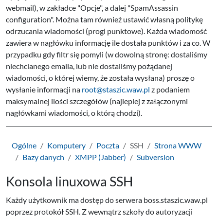
webmail), w zakładce "Opcje", a dalej "SpamAssassin
configuration". Można tam również ustawić własną politykę
odrzucania wiadomości (progi punktowe). Każda wiadomość
zawiera w nagłówku informację ile dostała punktów i za co. W
przypadku gdy filtr się pomyli (w dowolną stronę: dostaliśmy
niechcianego emaila, lub nie dostaliśmy pożądanej
wiadomości, o której wiemy, że została wysłana) proszę o
wysłanie informacji na
root@staszic.waw.pl
z podaniem
maksymalnej ilości szczegółów (najlepiej z załączonymi
nagłówkami wiadomości, o którą chodzi).
Ogólne
Komputery
Poczta
SSH
Strona WWW
Bazy danych
XMPP (Jabber)
Subversion
Konsola linuxowa SSH
Każdy użytkownik ma dostęp do serwera boss.staszic.waw.pl
poprzez protokół SSH. Z wewnątrz szkoły do autoryzacji