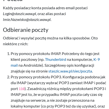
Każdy posiadacz konta posiada adres email postaci
Login@staszic.waw.pl
, oraz alias postaci
Imie.Nazwisko@staszic.waw.pl
.
Odbieranie poczty
Odbierać i wysyłać pocztę można na kilka sposobów. Oto
niektóre z nich:
Przy pomocy protokołu IMAP. Potrzebny do tego jest
klient pocztowy (np.
Thunderbird
na komputerze,
K-9
mail
na Androidzie). Szczegółowy opis konfiguracji
znajduje się na stronie
staszic.waw.pl/siec/poczta
.
Przy pomocy protokołu POP3. Konfiguracja podobna jak
dla IMAP (wystarczy wybrać POP3 zamiast IMAP i podać
port
). Zasadniczą różnicą między protokołami POP3 i
110
IMAP jest to, że w przypadku IMAP poczta cały czas się
znajduje na serwerze, a nie zostaje przenoszona na
lokalny komputer (co przy POP3 też da się uzyskać), oraz