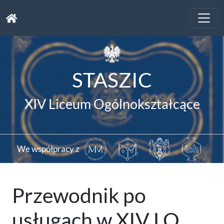
Toggle
naviga
STASZIC
XIV Liceum Ogólnokształcące
We współpracy z
Przewodnik po
usługach w XIV LO