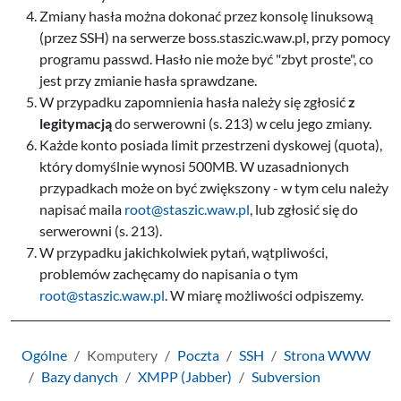
Zmiany hasła można dokonać przez konsolę linuksową
(przez SSH) na serwerze boss.staszic.waw.pl, przy pomocy
programu passwd. Hasło nie może być "zbyt proste", co
jest przy zmianie hasła sprawdzane.
W przypadku zapomnienia hasła należy się zgłosić
z
legitymacją
do serwerowni (s. 213) w celu jego zmiany.
Każde konto posiada limit przestrzeni dyskowej (quota),
który domyślnie wynosi 500MB. W uzasadnionych
przypadkach może on być zwiększony - w tym celu należy
napisać maila
root@staszic.waw.pl
, lub zgłosić się do
serwerowni (s. 213).
W przypadku jakichkolwiek pytań, wątpliwości,
problemów zachęcamy do napisania o tym
root@staszic.waw.pl
. W miarę możliwości odpiszemy.
Ogólne
Komputery
Poczta
SSH
Strona WWW
Bazy danych
XMPP (Jabber)
Subversion