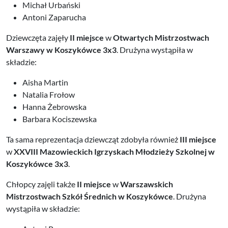
Michał Urbański
Antoni Zaparucha
Dziewczęta zajęły
II miejsce
w
Otwartych Mistrzostwach
Warszawy w Koszykówce 3x3
. Drużyna wystąpiła w
składzie:
Aisha Martin
Natalia Frołow
Hanna Żebrowska
Barbara Kociszewska
Ta sama reprezentacja dziewcząt zdobyła również
III miejsce
w
XXVIII Mazowieckich Igrzyskach Młodzieży Szkolnej w
Koszykówce 3x3
.
Chłopcy zajęli także
II miejsce
w
Warszawskich
Mistrzostwach Szkół Średnich w Koszykówce
. Drużyna
wystąpiła w składzie: