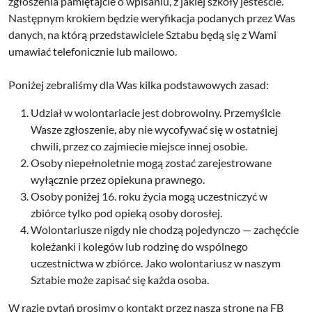
zgłoszenia pamiętajcie o wpisaniu, z jakiej szkoły jesteście.
Następnym krokiem będzie weryfikacja podanych przez Was
danych, na którą przedstawiciele Sztabu będą się z Wami
umawiać telefonicznie lub mailowo.
Poniżej zebraliśmy dla Was kilka podstawowych zasad:
Udział w wolontariacie jest dobrowolny. Przemyślcie
Wasze zgłoszenie, aby nie wycofywać się w ostatniej
chwili, przez co zajmiecie miejsce innej osobie.
Osoby niepełnoletnie mogą zostać zarejestrowane
wyłącznie przez opiekuna prawnego.
Osoby poniżej 16. roku życia mogą uczestniczyć w
zbiórce tylko pod opieką osoby dorosłej.
Wolontariusze nigdy nie chodzą pojedynczo — zachęćcie
koleżanki i kolegów lub rodzinę do wspólnego
uczestnictwa w zbiórce. Jako wolontariusz w naszym
Sztabie może zapisać się każda osoba.
W razie pytań prosimy o kontakt przez naszą stronę na FB