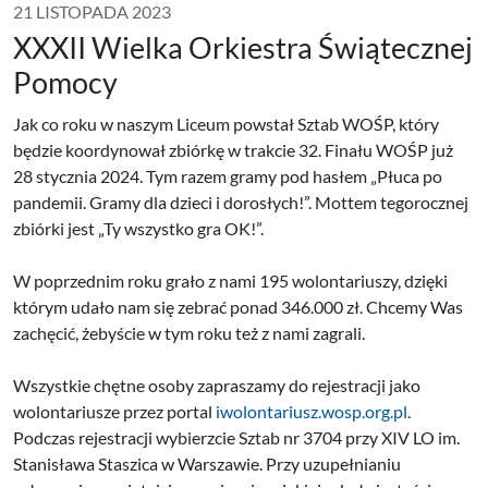
21 LISTOPADA 2023
XXXII Wielka Orkiestra Świątecznej
Pomocy
Jak co roku w naszym Liceum powstał Sztab WOŚP, który
będzie koordynował zbiórkę w trakcie 32. Finału WOŚP już
28 stycznia 2024. Tym razem gramy pod hasłem „Płuca po
pandemii. Gramy dla dzieci i dorosłych!”. Mottem tegorocznej
zbiórki jest „Ty wszystko gra OK!”.
W poprzednim roku grało z nami 195 wolontariuszy, dzięki
którym udało nam się zebrać ponad 346.000 zł. Chcemy Was
zachęcić, żebyście w tym roku też z nami zagrali.
Wszystkie chętne osoby zapraszamy do rejestracji jako
wolontariusze przez portal
iwolontariusz.wosp.org.pl
.
Podczas rejestracji wybierzcie Sztab nr 3704 przy XIV LO im.
Stanisława Staszica w Warszawie. Przy uzupełnianiu